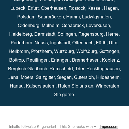
Lübeck⁠
,
Erfurt
⁠,
Oberhausen
⁠⁠,
Rostock
⁠⁠, Kassel⁠⁠,
Hagen
⁠,
Potsdam
⁠,
Saarbrücken
⁠⁠,
Hamm
⁠,
Ludwigshafen
⁠,
Oldenburg
⁠,
Mülheim
⁠,
Osnabrück
⁠⁠,
Leverkusen
⁠,
Heidelberg
⁠,
Darmstadt
⁠⁠,
Solingen⁠
,
Regensburg
⁠,
Herne
⁠⁠,
Paderborn
⁠,
Neuss
⁠,
Ingolstadt
⁠,
Offenbach
,
Fürth
⁠⁠,
Ulm
⁠⁠,
Heilbronn
⁠,
Pforzheim⁠
,
Würzburg⁠
,
Wolfsburg
⁠⁠,
Göttingen
⁠,
Bottrop
⁠,
Reutlingen
⁠,
Erlangen
⁠⁠,
Bremerhaven
⁠,
Koblenz
⁠,
Bergisch Gladbach⁠
,
Remscheid
⁠⁠,
Trier⁠⁠
, Recklinghausen⁠,
Jena
⁠⁠,
Moers
⁠⁠,
Salzgitter
⁠⁠,
Siegen
⁠⁠,
Gütersloh
⁠,
Hildesheim
⁠⁠,
Hanau
⁠,
Kaiserslautern
⁠⁠. Rufen Sie uns an. Wir beraten
Sie gerne.
Inhalte teilweise KI-generiert - This Site rocks with ♥ -
Impressum
|