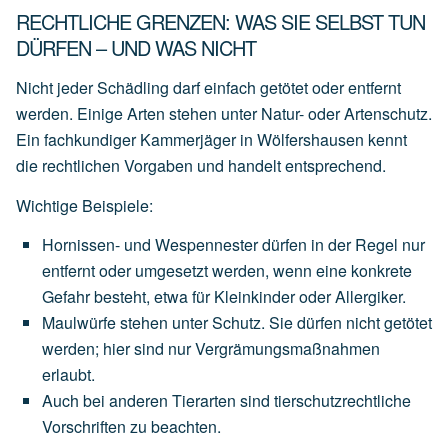
RECHTLICHE GRENZEN: WAS SIE SELBST TUN
DÜRFEN – UND WAS NICHT
Nicht jeder Schädling darf einfach getötet oder entfernt
werden. Einige Arten stehen unter Natur- oder Artenschutz.
Ein fachkundiger Kammerjäger in Wölfershausen kennt
die rechtlichen Vorgaben und handelt entsprechend.
Wichtige Beispiele:
Hornissen- und Wespennester
dürfen
in
der
Regel
nur
entfernt
oder
umgesetzt
werden,
wenn
eine
konkrete
Gefahr
besteht,
etwa
für
Kleinkinder
oder
Allergiker.
Maulwürfe
stehen
unter
Schutz.
Sie
dürfen
nicht
getötet
werden;
hier
sind
nur
Vergrämungsmaßnahmen
erlaubt.
Auch
bei
anderen
Tierarten
sind
tierschutzrechtliche
Vorschriften
zu
beachten.