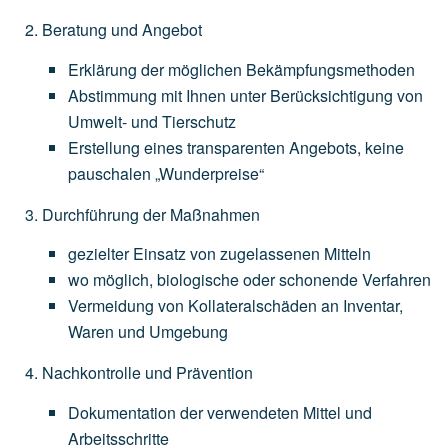
Beratung und Angebot
Erklärung
der
möglichen
Bekämpfungsmethoden
Abstimmung
mit
Ihnen
unter
Berücksichtigung
von
Umwelt-
und
Tierschutz
Erstellung
eines
transparenten
Angebots,
keine
pauschalen
„Wunderpreise“
Durchführung der Maßnahmen
gezielter
Einsatz
von
zugelassenen
Mitteln
wo
möglich,
biologische
oder
schonende
Verfahren
Vermeidung
von
Kollateralschäden
an
Inventar,
Waren
und
Umgebung
Nachkontrolle und Prävention
Dokumentation
der
verwendeten
Mittel
und
Arbeitsschritte