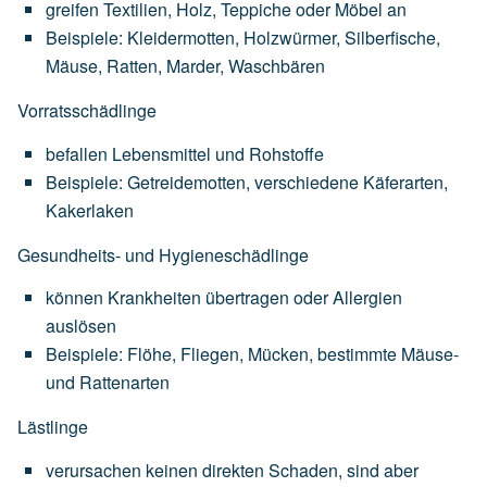
greifen
Textilien,
Holz,
Teppiche
oder
Möbel
an
Beispiele:
Kleidermotten,
Holzwürmer,
Silberfische,
Mäuse,
Ratten,
Marder,
Waschbären
Vorratsschädlinge
befallen
Lebensmittel
und
Rohstoffe
Beispiele:
Getreidemotten,
verschiedene
Käferarten,
Kakerlaken
Gesundheits- und Hygieneschädlinge
können
Krankheiten
übertragen
oder
Allergien
auslösen
Beispiele:
Flöhe,
Fliegen,
Mücken,
bestimmte
Mäuse-
und
Rattenarten
Lästlinge
verursachen
keinen
direkten
Schaden,
sind
aber