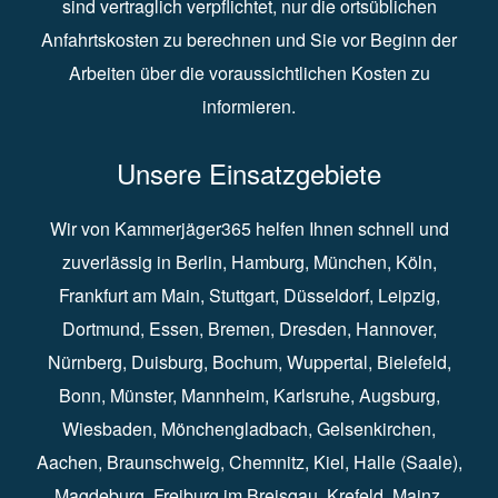
sind vertraglich verpflichtet, nur die ortsüblichen
Anfahrtskosten zu berechnen und Sie vor Beginn der
Arbeiten über die voraussichtlichen Kosten zu
informieren.
Unsere Einsatzgebiete
Wir von Kammerjäger365 helfen Ihnen schnell und
zuverlässig in
Berlin
⁠,
Hamburg
⁠,
München
,
Köln
⁠,
Frankfurt am Main
⁠,
Stuttgart
⁠,
Düsseldorf⁠
,
Leipzig
⁠,
Dortmund⁠
,
Essen
⁠,
Bremen⁠
,
Dresden
⁠,
Hannover
⁠,
Nürnberg
⁠,
Duisburg
⁠⁠,
Bochum
⁠,
Wuppertal
⁠⁠,
Bielefeld
⁠⁠,
Bonn
⁠⁠,
Münster⁠⁠
,
Mannheim⁠
,
Karlsruhe
⁠,
Augsburg
⁠,
Wiesbaden
⁠⁠,
Mönchengladbach
⁠,
Gelsenkirchen⁠⁠
,
Aachen
⁠⁠,
Braunschweig
⁠,
Chemnitz
⁠⁠,
Kiel
⁠,
Halle (Saale)⁠⁠
,
Magdeburg⁠
,
Freiburg im Breisgau
⁠⁠,
Krefeld
⁠⁠,
Mainz
⁠⁠,