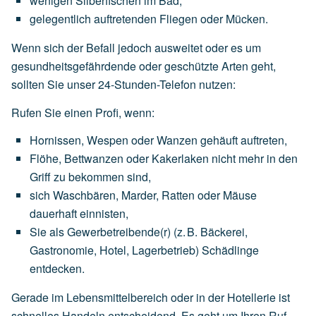
wenigen
Silberfischen
im
Bad,
gelegentlich
auftretenden
Fliegen
oder
Mücken.
Wenn sich der Befall jedoch ausweitet oder es um
gesundheitsgefährdende oder geschützte Arten geht,
sollten Sie unser 24-Stunden-Telefon nutzen:
Rufen Sie einen Profi, wenn:
Hornissen,
Wespen
oder
Wanzen
gehäuft
auftreten,
Flöhe,
Bettwanzen
oder
Kakerlaken
nicht
mehr
in
den
Griff
zu
bekommen
sind,
sich
Waschbären,
Marder,
Ratten
oder
Mäuse
dauerhaft
einnisten,
Sie
als
Gewerbetreibende(r)
(z.
B.
Bäckerei,
Gastronomie,
Hotel,
Lagerbetrieb)
Schädlinge
entdecken.
Gerade im Lebensmittelbereich oder in der Hotellerie ist
schnelles Handeln entscheidend. Es geht um Ihren Ruf,