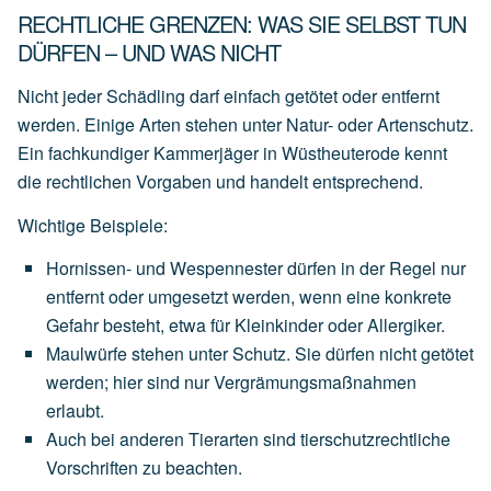
RECHTLICHE GRENZEN: WAS SIE SELBST TUN
DÜRFEN – UND WAS NICHT
Nicht jeder Schädling darf einfach getötet oder entfernt
werden. Einige Arten stehen unter Natur- oder Artenschutz.
Ein fachkundiger Kammerjäger in Wüstheuterode kennt
die rechtlichen Vorgaben und handelt entsprechend.
Wichtige Beispiele:
Hornissen- und Wespennester
dürfen
in
der
Regel
nur
entfernt
oder
umgesetzt
werden,
wenn
eine
konkrete
Gefahr
besteht,
etwa
für
Kleinkinder
oder
Allergiker.
Maulwürfe
stehen
unter
Schutz.
Sie
dürfen
nicht
getötet
werden;
hier
sind
nur
Vergrämungsmaßnahmen
erlaubt.
Auch
bei
anderen
Tierarten
sind
tierschutzrechtliche
Vorschriften
zu
beachten.