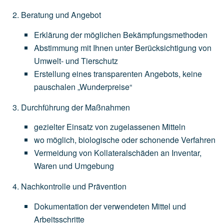
Beratung und Angebot
Erklärung
der
möglichen
Bekämpfungsmethoden
Abstimmung
mit
Ihnen
unter
Berücksichtigung
von
Umwelt-
und
Tierschutz
Erstellung
eines
transparenten
Angebots,
keine
pauschalen
„Wunderpreise“
Durchführung der Maßnahmen
gezielter
Einsatz
von
zugelassenen
Mitteln
wo
möglich,
biologische
oder
schonende
Verfahren
Vermeidung
von
Kollateralschäden
an
Inventar,
Waren
und
Umgebung
Nachkontrolle und Prävention
Dokumentation
der
verwendeten
Mittel
und
Arbeitsschritte