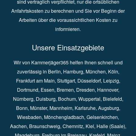
sind vertraglich verpflichtet, nur die ortsüblichen
Anfahrtskosten zu berechnen und Sie vor Beginn der
Arbeiten über die voraussichtlichen Kosten zu
informieren.
Unsere Einsatzgebiete
Wir von Kammerjäger365 helfen Ihnen schnell und
zuverlässig in
Berlin
⁠,
Hamburg
⁠,
München
,
Köln
⁠,
Frankfurt am Main
⁠,
Stuttgart
⁠,
Düsseldorf⁠
,
Leipzig
⁠,
Dortmund⁠
,
Essen
⁠,
Bremen⁠
,
Dresden
⁠,
Hannover
⁠,
Nürnberg
⁠,
Duisburg
⁠⁠,
Bochum
⁠,
Wuppertal
⁠⁠,
Bielefeld
⁠⁠,
Bonn
⁠⁠,
Münster⁠⁠
,
Mannheim⁠
,
Karlsruhe
⁠,
Augsburg
⁠,
Wiesbaden
⁠⁠,
Mönchengladbach
⁠,
Gelsenkirchen⁠⁠
,
Aachen
⁠⁠,
Braunschweig
⁠,
Chemnitz
⁠⁠,
Kiel
⁠,
Halle (Saale)⁠⁠
,
Magdeburg⁠
,
Freiburg im Breisgau
⁠⁠,
Krefeld
⁠⁠,
Mainz
⁠⁠,