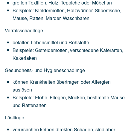
greifen
Textilien,
Holz,
Teppiche
oder
Möbel
an
Beispiele:
Kleidermotten,
Holzwürmer,
Silberfische,
Mäuse,
Ratten,
Marder,
Waschbären
Vorratsschädlinge
befallen
Lebensmittel
und
Rohstoffe
Beispiele:
Getreidemotten,
verschiedene
Käferarten,
Kakerlaken
Gesundheits- und Hygieneschädlinge
können
Krankheiten
übertragen
oder
Allergien
auslösen
Beispiele:
Flöhe,
Fliegen,
Mücken,
bestimmte
Mäuse-
und
Rattenarten
Lästlinge
verursachen
keinen
direkten
Schaden,
sind
aber