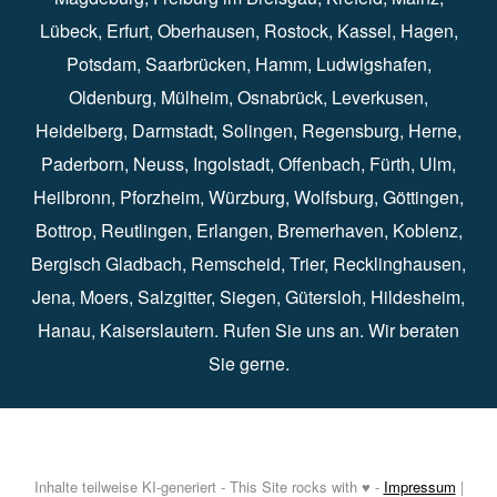
Lübeck⁠
,
Erfurt
⁠,
Oberhausen
⁠⁠,
Rostock
⁠⁠, Kassel⁠⁠,
Hagen
⁠,
Potsdam
⁠,
Saarbrücken
⁠⁠,
Hamm
⁠,
Ludwigshafen
⁠,
Oldenburg
⁠,
Mülheim
⁠,
Osnabrück
⁠⁠,
Leverkusen
⁠,
Heidelberg
⁠,
Darmstadt
⁠⁠,
Solingen⁠
,
Regensburg
⁠,
Herne
⁠⁠,
Paderborn
⁠,
Neuss
⁠,
Ingolstadt
⁠,
Offenbach
,
Fürth
⁠⁠,
Ulm
⁠⁠,
Heilbronn
⁠,
Pforzheim⁠
,
Würzburg⁠
,
Wolfsburg
⁠⁠,
Göttingen
⁠,
Bottrop
⁠,
Reutlingen
⁠,
Erlangen
⁠⁠,
Bremerhaven
⁠,
Koblenz
⁠,
Bergisch Gladbach⁠
,
Remscheid
⁠⁠,
Trier⁠⁠
, Recklinghausen⁠,
Jena
⁠⁠,
Moers
⁠⁠,
Salzgitter
⁠⁠,
Siegen
⁠⁠,
Gütersloh
⁠,
Hildesheim
⁠⁠,
Hanau
⁠,
Kaiserslautern
⁠⁠. Rufen Sie uns an. Wir beraten
Sie gerne.
Inhalte teilweise KI-generiert - This Site rocks with ♥ -
Impressum
|