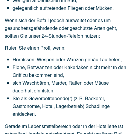
wenigen
Silberfischen
im
Bad,
gelegentlich
auftretenden
Fliegen
oder
Mücken.
Wenn sich der Befall jedoch ausweitet oder es um
gesundheitsgefährdende oder geschützte Arten geht,
sollten Sie unser 24-Stunden-Telefon nutzen:
Rufen Sie einen Profi, wenn:
Hornissen,
Wespen
oder
Wanzen
gehäuft
auftreten,
Flöhe,
Bettwanzen
oder
Kakerlaken
nicht
mehr
in
den
Griff
zu
bekommen
sind,
sich
Waschbären,
Marder,
Ratten
oder
Mäuse
dauerhaft
einnisten,
Sie
als
Gewerbetreibende(r)
(z.
B.
Bäckerei,
Gastronomie,
Hotel,
Lagerbetrieb)
Schädlinge
entdecken.
Gerade im Lebensmittelbereich oder in der Hotellerie ist
schnelles Handeln entscheidend. Es geht um Ihren Ruf,