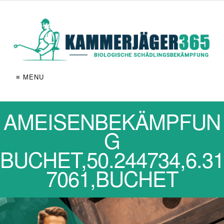
≡ MENU
AMEISENBEKÄMPFUN
G
BUCHET,50.244734,6.31
7061,BUCHET