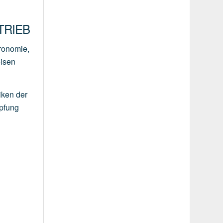
RIEB
tronomie,
eisen
iken der
mpfung