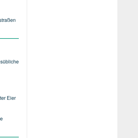
nstraßen
lsübliche
er Eier
ie