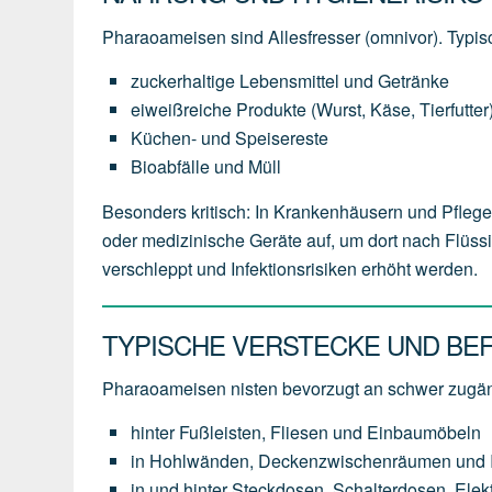
Pharaoameisen sind Allesfresser (omnivor). Typi
zuckerhaltige Lebensmittel und Getränke
eiweißreiche Produkte (Wurst, Käse, Tierfutter
Küchen- und Speisereste
Bioabfälle und Müll
Besonders kritisch: In Krankenhäusern und Pfle
oder medizinische Geräte auf, um dort nach Flüs
verschleppt und Infektionsrisiken erhöht werden.
TYPISCHE VERSTECKE UND BE
Pharaoameisen nisten bevorzugt an schwer zugän
hinter Fußleisten, Fliesen und Einbaumöbeln
in Hohlwänden, Deckenzwischenräumen und In
in und hinter Steckdosen, Schalterdosen, Ele