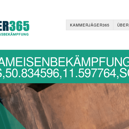
KAMMERJÄGER365
ÜBER
AMEISENBEKÄMPFUN
50.834596,11.597764