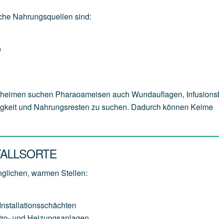
sche Nahrungsquellen sind:
)
geheimen suchen Pharaoameisen auch Wundauflagen, Infusions
sigkeit und Nahrungsresten zu suchen. Dadurch können Keime
FALLSORTE
glichen, warmen Stellen:
stallationsschächten
ktro- und Heizungsanlagen