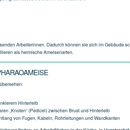
senden Arbeiterinnen. Dadurch können sie sich im Gebäude sc
ollieren als heimische Ameisenarten.
PHARAOAMEISE
 übersehen:
unklerem Hinterleib
aren „Knoten“ (Pedicel) zwischen Brust und Hinterleib
entlang von Fugen, Kabeln, Rohrleitungen und Wandkanten
 Nahrung finden: an Arbeitsflächen in der Küche, in Vorratsschr