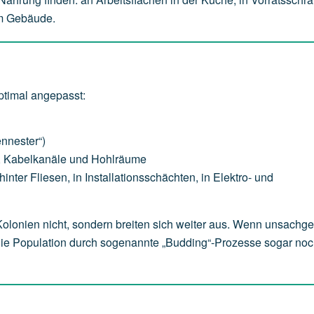
im Gebäude.
timal angepasst:
ennester“)
e, Kabelkanäle und Hohlräume
nter Fliesen, in Installationsschächten, in Elektro- und
 Kolonien nicht, sondern breiten sich weiter aus. Wenn unsach
die Population durch sogenannte „Budding“-Prozesse sogar noc