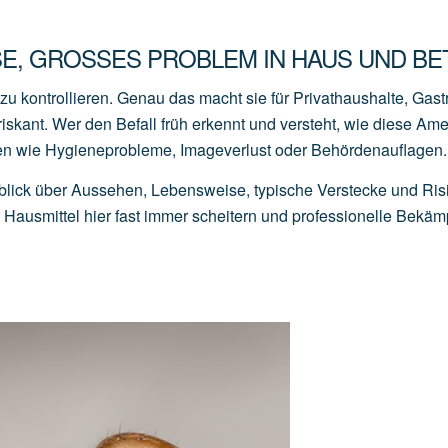
E, GROSSES PROBLEM IN HAUS UND BET
u kontrollieren. Genau das macht sie für Privathaushalte, Gas
iskant. Wer den Befall früh erkennt und versteht, wie diese Am
den wie Hygieneprobleme, Imageverlust oder Behördenauflagen.
lick über Aussehen, Lebensweise, typische Verstecke und Ris
ausmittel hier fast immer scheitern und professionelle Bekä