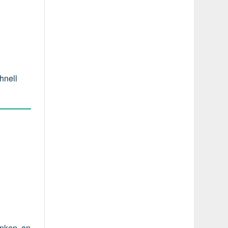
hnell
änken, an