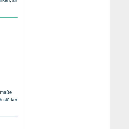
gemäße
h stärker