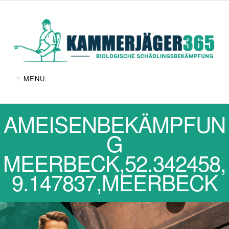
≡ MENU
AMEISENBEKÄMPFUN
G
MEERBECK,52.342458,
9.147837,MEERBECK