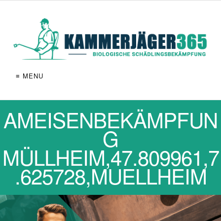
≡ MENU
AMEISENBEKÄMPFUN
G
MÜLLHEIM,47.809961,7
.625728,MUELLHEIM