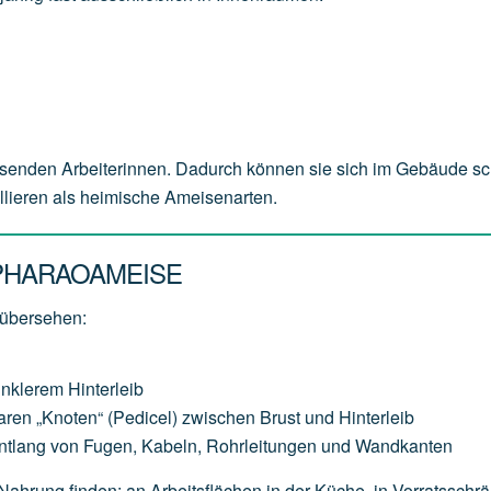
senden Arbeiterinnen. Dadurch können sie sich im Gebäude sc
ollieren als heimische Ameisenarten.
PHARAOAMEISE
 übersehen:
unklerem Hinterleib
aren „Knoten“ (Pedicel) zwischen Brust und Hinterleib
entlang von Fugen, Kabeln, Rohrleitungen und Wandkanten
 Nahrung finden: an Arbeitsflächen in der Küche, in Vorratsschr