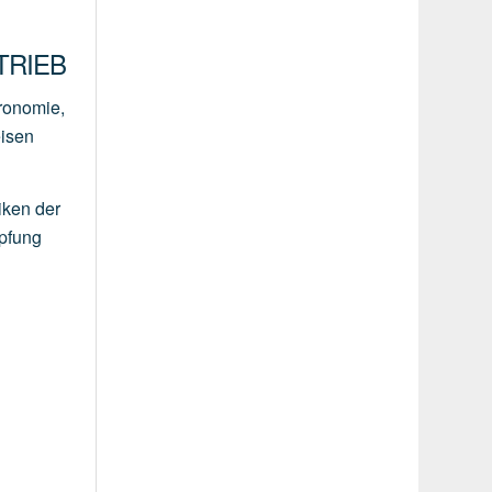
RIEB
tronomie,
eisen
iken der
mpfung