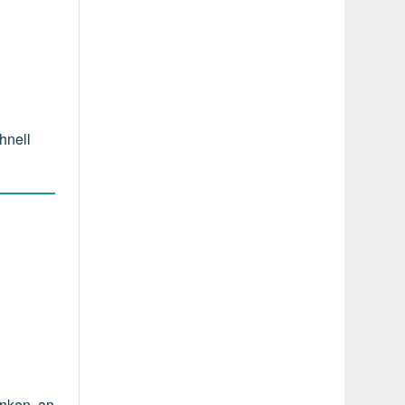
hnell
änken, an