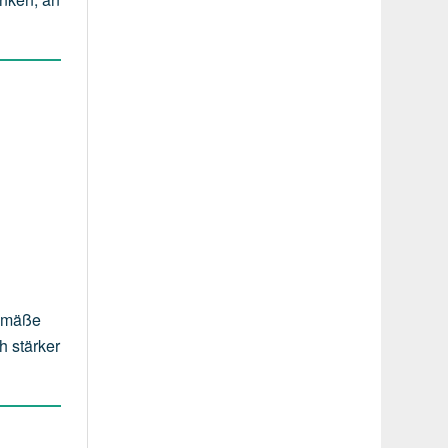
gemäße
h stärker