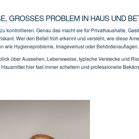
E, GROSSES PROBLEM IN HAUS UND BET
u kontrollieren. Genau das macht sie für Privathaushalte, Gas
iskant. Wer den Befall früh erkennt und versteht, wie diese Am
den wie Hygieneprobleme, Imageverlust oder Behördenauflagen.
lick über Aussehen, Lebensweise, typische Verstecke und Ris
ausmittel hier fast immer scheitern und professionelle Bekä