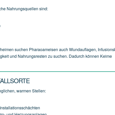
sche Nahrungsquellen sind:
)
geheimen suchen Pharaoameisen auch Wundauflagen, Infusions
sigkeit und Nahrungsresten zu suchen. Dadurch können Keime
FALLSORTE
glichen, warmen Stellen:
stallationsschächten
ktro- und Heizungsanlagen