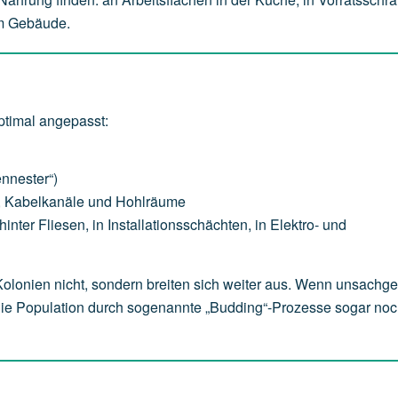
im Gebäude.
timal angepasst:
ennester“)
e, Kabelkanäle und Hohlräume
nter Fliesen, in Installationsschächten, in Elektro- und
 Kolonien nicht, sondern breiten sich weiter aus. Wenn unsach
die Population durch sogenannte „Budding“-Prozesse sogar noc