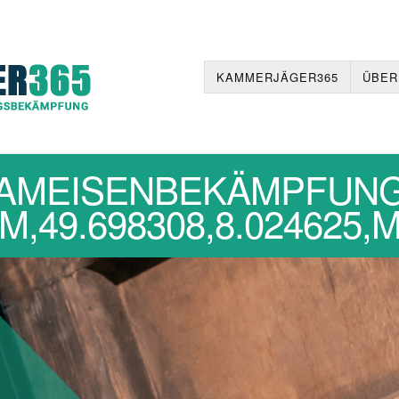
KAMMERJÄGER365
ÜBER
AMEISENBEKÄMPFUN
,49.698308,8.024625