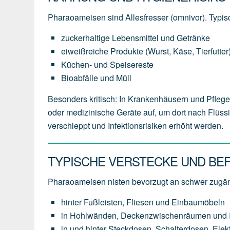
Pharaoameisen sind Allesfresser (omnivor). Typi
zuckerhaltige Lebensmittel und Getränke
eiweißreiche Produkte (Wurst, Käse, Tierfutter
Küchen- und Speisereste
Bioabfälle und Müll
Besonders kritisch: In Krankenhäusern und Pfle
oder medizinische Geräte auf, um dort nach Flüs
verschleppt und Infektionsrisiken erhöht werden.
TYPISCHE VERSTECKE UND BE
Pharaoameisen nisten bevorzugt an schwer zugän
hinter Fußleisten, Fliesen und Einbaumöbeln
in Hohlwänden, Deckenzwischenräumen und In
in und hinter Steckdosen, Schalterdosen, Ele