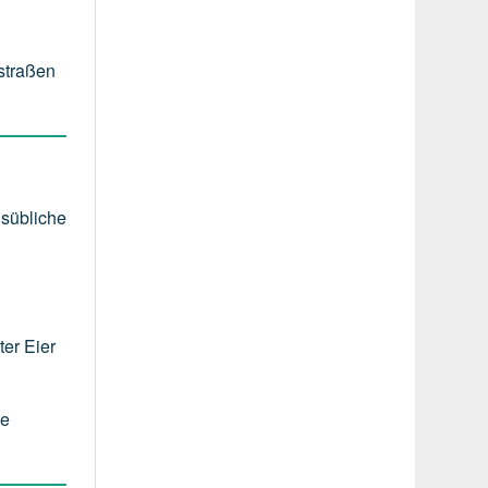
nstraßen
lsübliche
er Eier
ie