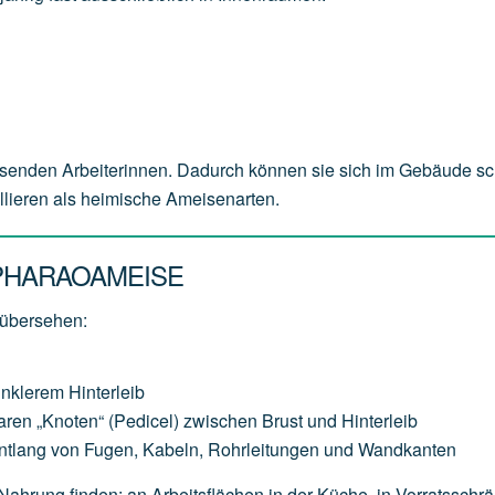
senden Arbeiterinnen. Dadurch können sie sich im Gebäude sc
ollieren als heimische Ameisenarten.
PHARAOAMEISE
 übersehen:
unklerem Hinterleib
aren „Knoten“ (Pedicel) zwischen Brust und Hinterleib
entlang von Fugen, Kabeln, Rohrleitungen und Wandkanten
 Nahrung finden: an Arbeitsflächen in der Küche, in Vorratsschr