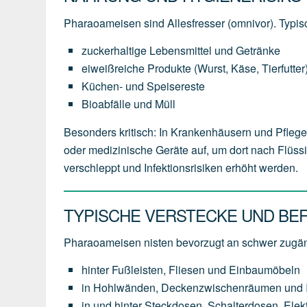
Pharaoameisen sind Allesfresser (omnivor). Typi
zuckerhaltige Lebensmittel und Getränke
eiweißreiche Produkte (Wurst, Käse, Tierfutter
Küchen- und Speisereste
Bioabfälle und Müll
Besonders kritisch: In Krankenhäusern und Pfle
oder medizinische Geräte auf, um dort nach Flüs
verschleppt und Infektionsrisiken erhöht werden.
TYPISCHE VERSTECKE UND BE
Pharaoameisen nisten bevorzugt an schwer zugän
hinter Fußleisten, Fliesen und Einbaumöbeln
in Hohlwänden, Deckenzwischenräumen und In
in und hinter Steckdosen, Schalterdosen, Ele