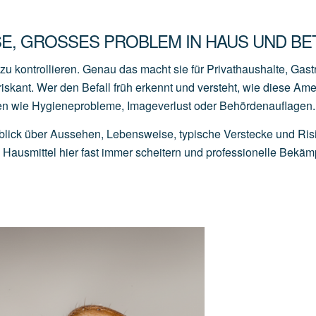
E, GROSSES PROBLEM IN HAUS UND BET
u kontrollieren. Genau das macht sie für Privathaushalte, Gas
iskant. Wer den Befall früh erkennt und versteht, wie diese Am
den wie Hygieneprobleme, Imageverlust oder Behördenauflagen.
lick über Aussehen, Lebensweise, typische Verstecke und Ris
ausmittel hier fast immer scheitern und professionelle Bekä