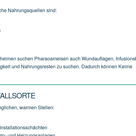
sche Nahrungsquellen sind:
)
geheimen suchen Pharaoameisen auch Wundauflagen, Infusions
sigkeit und Nahrungsresten zu suchen. Dadurch können Keime
FALLSORTE
glichen, warmen Stellen:
stallationsschächten
ktro- und Heizungsanlagen