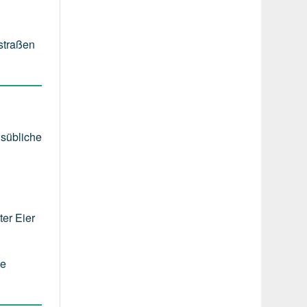
nstraßen
lsübliche
er Eier
ie