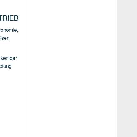
RIEB
tronomie,
eisen
iken der
mpfung