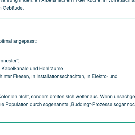
im Gebäude.
timal angepasst:
ennester“)
e, Kabelkanäle und Hohlräume
nter Fliesen, in Installationsschächten, in Elektro- und
 Kolonien nicht, sondern breiten sich weiter aus. Wenn unsach
die Population durch sogenannte „Budding“-Prozesse sogar noc