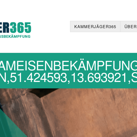
KAMMERJÄGER365
ÜBER
AMEISENBEKÄMPFUN
,51.424593,13.693921