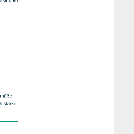
gemäße
h stärker