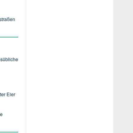
nstraßen
lsübliche
er Eier
ie