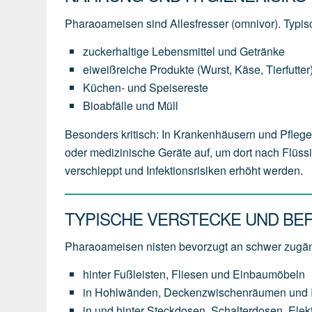
Pharaoameisen sind Allesfresser (omnivor). Typi
zuckerhaltige Lebensmittel und Getränke
eiweißreiche Produkte (Wurst, Käse, Tierfutter
Küchen- und Speisereste
Bioabfälle und Müll
Besonders kritisch: In Krankenhäusern und Pfle
oder medizinische Geräte auf, um dort nach Flüs
verschleppt und Infektionsrisiken erhöht werden.
TYPISCHE VERSTECKE UND BE
Pharaoameisen nisten bevorzugt an schwer zugän
hinter Fußleisten, Fliesen und Einbaumöbeln
in Hohlwänden, Deckenzwischenräumen und In
in und hinter Steckdosen, Schalterdosen, Ele