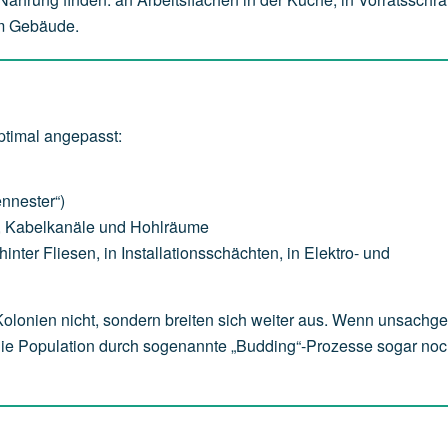
im Gebäude.
timal angepasst:
ennester“)
e, Kabelkanäle und Hohlräume
nter Fliesen, in Installationsschächten, in Elektro- und
 Kolonien nicht, sondern breiten sich weiter aus. Wenn unsach
die Population durch sogenannte „Budding“-Prozesse sogar noc