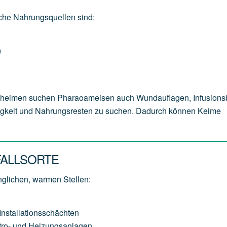
sche Nahrungsquellen sind:
)
geheimen suchen Pharaoameisen auch Wundauflagen, Infusions
sigkeit und Nahrungsresten zu suchen. Dadurch können Keime
FALLSORTE
glichen, warmen Stellen:
stallationsschächten
ktro- und Heizungsanlagen