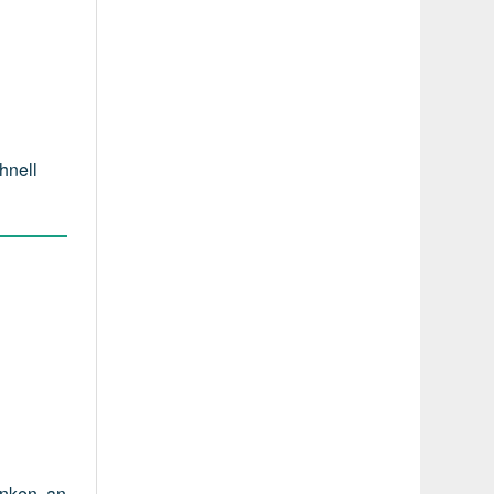
hnell
änken, an