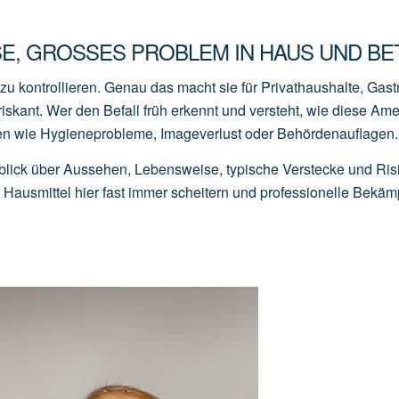
E, GROSSES PROBLEM IN HAUS UND BET
u kontrollieren. Genau das macht sie für Privathaushalte, Gas
iskant. Wer den Befall früh erkennt und versteht, wie diese Am
den wie Hygieneprobleme, Imageverlust oder Behördenauflagen.
lick über Aussehen, Lebensweise, typische Verstecke und Ris
ausmittel hier fast immer scheitern und professionelle Bekä