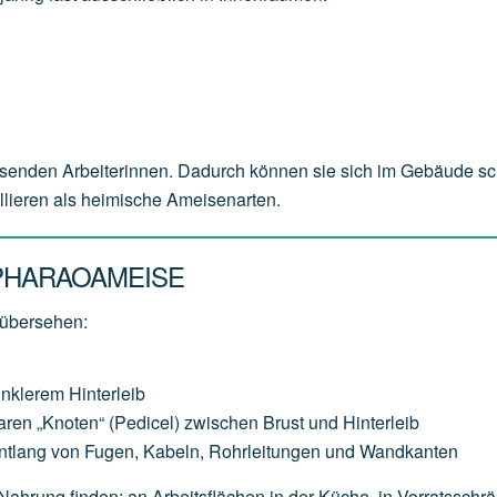
senden Arbeiterinnen. Dadurch können sie sich im Gebäude sc
ollieren als heimische Ameisenarten.
PHARAOAMEISE
 übersehen:
unklerem Hinterleib
aren „Knoten“ (Pedicel) zwischen Brust und Hinterleib
entlang von Fugen, Kabeln, Rohrleitungen und Wandkanten
 Nahrung finden: an Arbeitsflächen in der Küche, in Vorratsschr