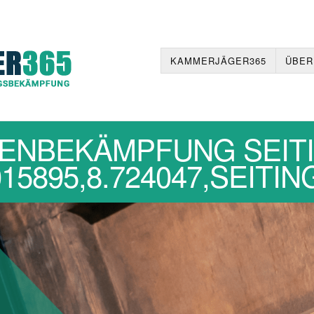
KAMMERJÄGER365
ÜBER
ENBEKÄMPFUNG SEIT
15895,8.724047,SEIT