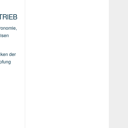
RIEB
tronomie,
eisen
iken der
mpfung