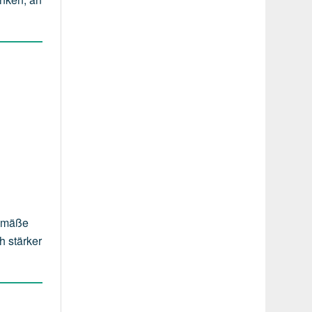
gemäße
h stärker