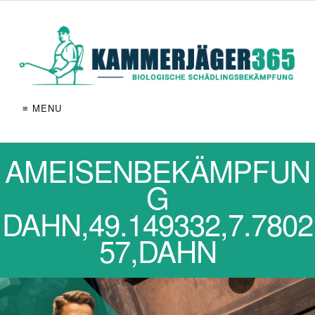
≡ MENU
AMEISENBEKÄMPFUN
G
DAHN,49.149332,7.7802
57,DAHN