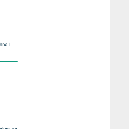
hnell
änken, an