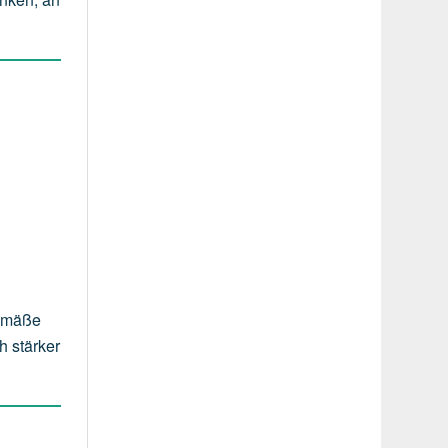
gemäße
h stärker