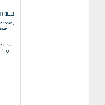
RIEB
tronomie,
eisen
iken der
mpfung