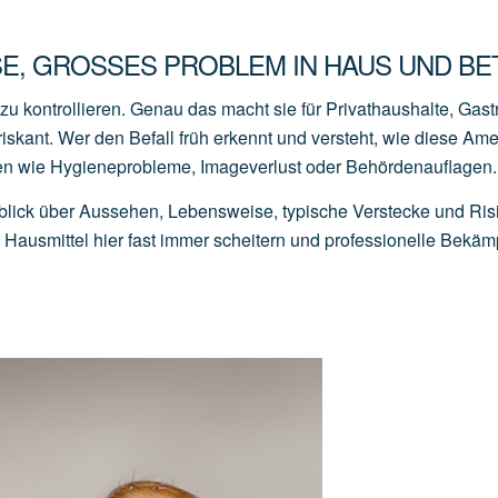
E, GROSSES PROBLEM IN HAUS UND BET
u kontrollieren. Genau das macht sie für Privathaushalte, Gas
iskant. Wer den Befall früh erkennt und versteht, wie diese Am
den wie Hygieneprobleme, Imageverlust oder Behördenauflagen.
lick über Aussehen, Lebensweise, typische Verstecke und Ris
ausmittel hier fast immer scheitern und professionelle Bekä