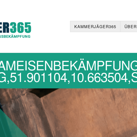
KAMMERJÄGER365
ÜBER
AMEISENBEKÄMPFUN
,51.901104,10.663504