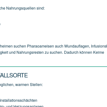
sche Nahrungsquellen sind:
)
geheimen suchen Pharaoameisen auch Wundauflagen, Infusions
sigkeit und Nahrungsresten zu suchen. Dadurch können Keime
FALLSORTE
glichen, warmen Stellen:
stallationsschächten
ktro- und Heizungsanlagen