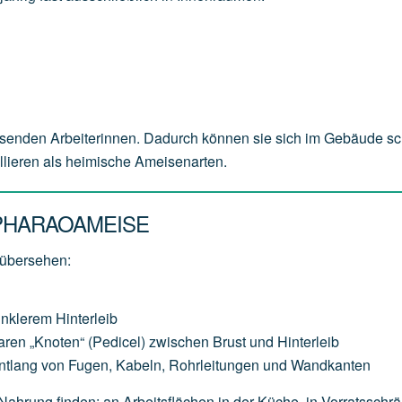
senden Arbeiterinnen. Dadurch können sie sich im Gebäude sc
ollieren als heimische Ameisenarten.
PHARAOAMEISE
 übersehen:
unklerem Hinterleib
aren „Knoten“ (Pedicel) zwischen Brust und Hinterleib
entlang von Fugen, Kabeln, Rohrleitungen und Wandkanten
 Nahrung finden: an Arbeitsflächen in der Küche, in Vorratsschr