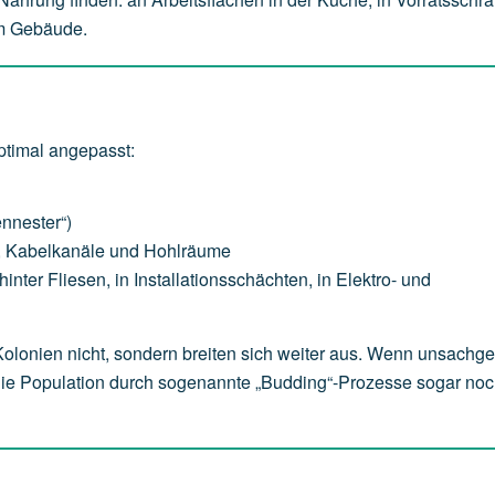
im Gebäude.
timal angepasst:
ennester“)
e, Kabelkanäle und Hohlräume
nter Fliesen, in Installationsschächten, in Elektro- und
 Kolonien nicht, sondern breiten sich weiter aus. Wenn unsach
die Population durch sogenannte „Budding“-Prozesse sogar noc