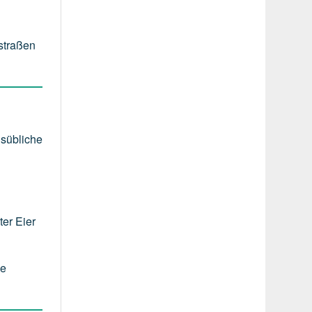
nstraßen
lsübliche
er Eier
ie