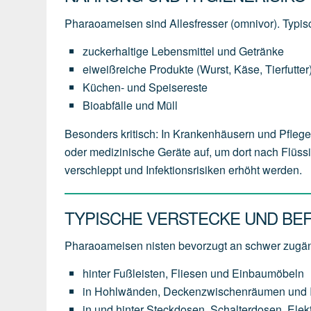
Pharaoameisen sind Allesfresser (omnivor). Typi
zuckerhaltige Lebensmittel und Getränke
eiweißreiche Produkte (Wurst, Käse, Tierfutter
Küchen- und Speisereste
Bioabfälle und Müll
Besonders kritisch: In Krankenhäusern und Pfle
oder medizinische Geräte auf, um dort nach Flüs
verschleppt und Infektionsrisiken erhöht werden.
TYPISCHE VERSTECKE UND BE
Pharaoameisen nisten bevorzugt an schwer zugän
hinter Fußleisten, Fliesen und Einbaumöbeln
in Hohlwänden, Deckenzwischenräumen und In
in und hinter Steckdosen, Schalterdosen, Ele