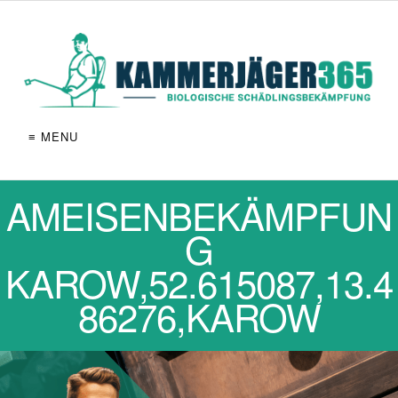
≡ MENU
AMEISENBEKÄMPFUN
G
KAROW,52.615087,13.4
86276,KAROW