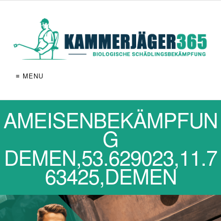
≡ MENU
AMEISENBEKÄMPFUN
G
DEMEN,53.629023,11.7
63425,DEMEN