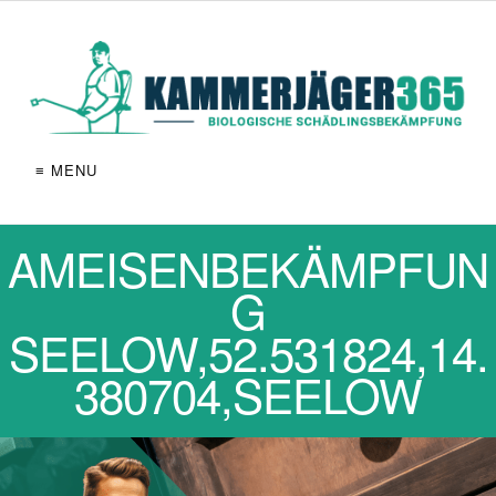
≡ MENU
AMEISENBEKÄMPFUN
G
SEELOW,52.531824,14.
380704,SEELOW