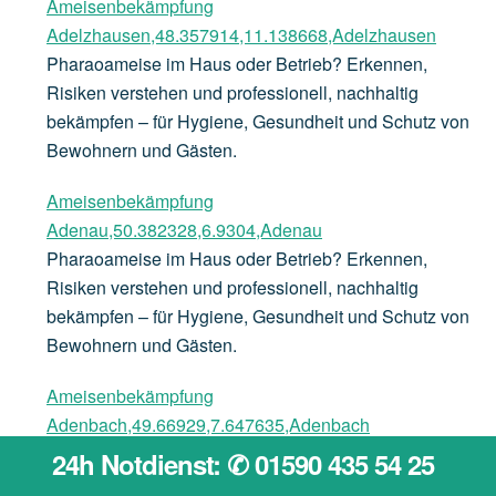
Ameisenbekämpfung
Adelzhausen,48.357914,11.138668,Adelzhausen
Pharaoameise im Haus oder Betrieb? Erkennen,
Risiken verstehen und professionell, nachhaltig
bekämpfen – für Hygiene, Gesundheit und Schutz von
Bewohnern und Gästen.
Ameisenbekämpfung
Adenau,50.382328,6.9304,Adenau
Pharaoameise im Haus oder Betrieb? Erkennen,
Risiken verstehen und professionell, nachhaltig
bekämpfen – für Hygiene, Gesundheit und Schutz von
Bewohnern und Gästen.
Ameisenbekämpfung
Adenbach,49.66929,7.647635,Adenbach
Pharaoameise im Haus oder Betrieb? Erkennen,
24h Notdienst: ✆ 01590 435 54 25
Risiken verstehen und professionell, nachhaltig