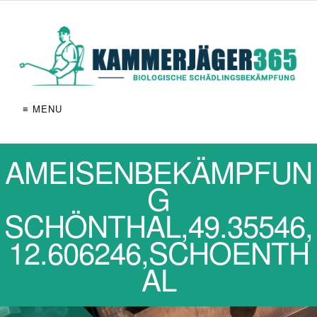
≡ MENU
AMEISENBEKÄMPFUN
G
SCHÖNTHAL,49.35546,
12.606246,SCHOENTH
AL