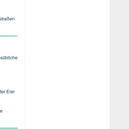
nstraßen
lsübliche
er Eier
ie