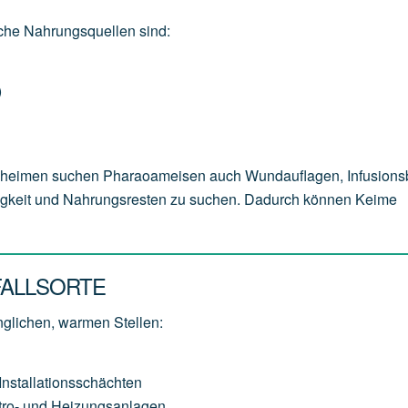
sche Nahrungsquellen sind:
)
geheimen suchen Pharaoameisen auch Wundauflagen, Infusions
sigkeit und Nahrungsresten zu suchen. Dadurch können Keime
FALLSORTE
glichen, warmen Stellen:
stallationsschächten
ktro- und Heizungsanlagen