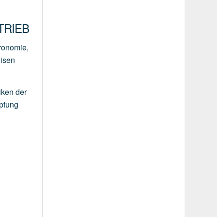
RIEB
tronomie,
eisen
iken der
mpfung