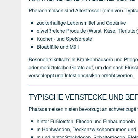
Pharaoameisen sind Allesfresser (omnivor). Typi
zuckerhaltige Lebensmittel und Getränke
eiweißreiche Produkte (Wurst, Käse, Tierfutter
Küchen- und Speisereste
Bioabfälle und Müll
Besonders kritisch: In Krankenhäusern und Pfle
oder medizinische Geräte auf, um dort nach Flüs
verschleppt und Infektionsrisiken erhöht werden.
TYPISCHE VERSTECKE UND BE
Pharaoameisen nisten bevorzugt an schwer zugän
hinter Fußleisten, Fliesen und Einbaumöbeln
in Hohlwänden, Deckenzwischenräumen und In
in und hinter Steckdosen, Schalterdosen, Ele