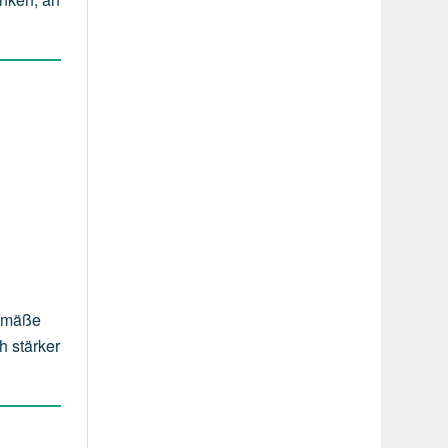
gemäße
h stärker