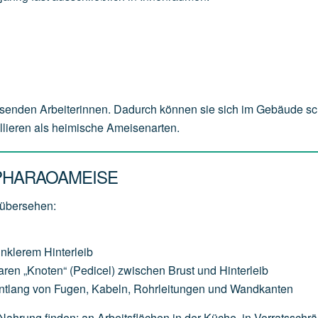
senden Arbeiterinnen. Dadurch können sie sich im Gebäude sc
ollieren als heimische Ameisenarten.
PHARAOAMEISE
 übersehen:
unklerem Hinterleib
aren „Knoten“ (Pedicel) zwischen Brust und Hinterleib
entlang von Fugen, Kabeln, Rohrleitungen und Wandkanten
 Nahrung finden: an Arbeitsflächen in der Küche, in Vorratsschr