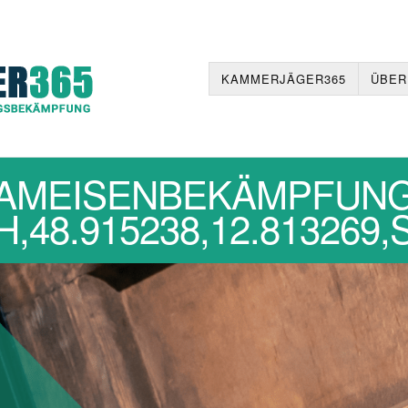
KAMMERJÄGER365
ÜBER
AMEISENBEKÄMPFUN
48.915238,12.81326