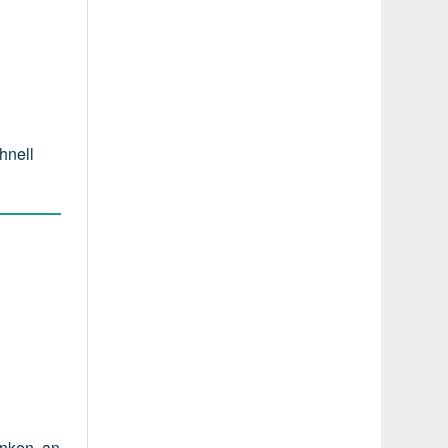
hnell
änken, an