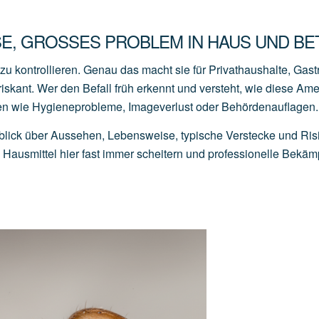
E, GROSSES PROBLEM IN HAUS UND BET
u kontrollieren. Genau das macht sie für Privathaushalte, Gas
iskant. Wer den Befall früh erkennt und versteht, wie diese Am
den wie Hygieneprobleme, Imageverlust oder Behördenauflagen.
lick über Aussehen, Lebensweise, typische Verstecke und Ris
ausmittel hier fast immer scheitern und professionelle Bekä