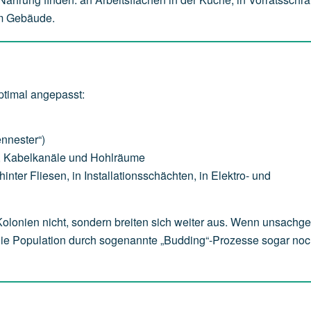
im Gebäude.
timal angepasst:
ennester“)
e, Kabelkanäle und Hohlräume
nter Fliesen, in Installationsschächten, in Elektro- und
 Kolonien nicht, sondern breiten sich weiter aus. Wenn unsach
die Population durch sogenannte „Budding“-Prozesse sogar noc