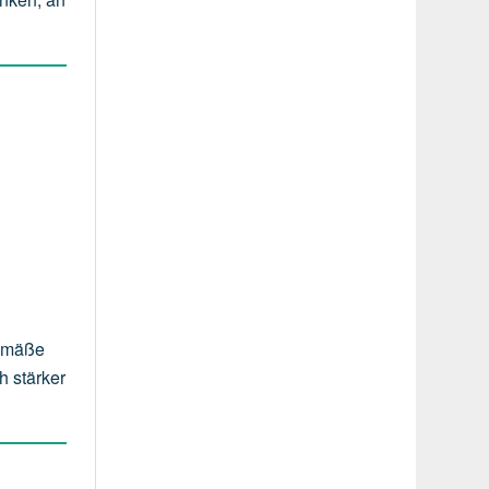
gemäße
h stärker