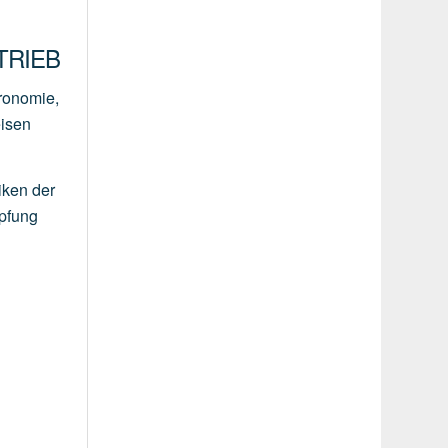
RIEB
tronomie,
eisen
iken der
mpfung