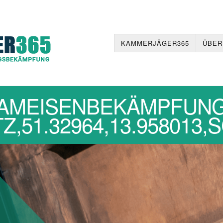
KAMMERJÄGER365
ÜBER
AMEISENBEKÄMPFUN
,51.32964,13.958013