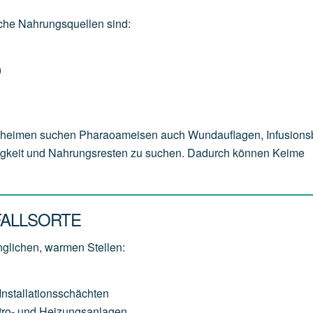
sche Nahrungsquellen sind:
)
geheimen suchen Pharaoameisen auch Wundauflagen, Infusions
sigkeit und Nahrungsresten zu suchen. Dadurch können Keime
FALLSORTE
glichen, warmen Stellen:
stallationsschächten
ktro- und Heizungsanlagen