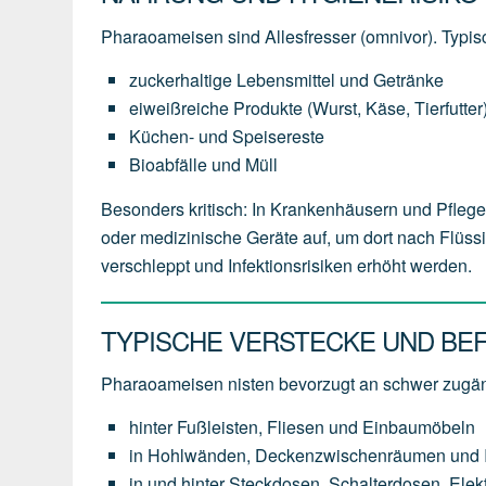
Pharaoameisen sind Allesfresser (omnivor). Typi
zuckerhaltige Lebensmittel und Getränke
eiweißreiche Produkte (Wurst, Käse, Tierfutter
Küchen- und Speisereste
Bioabfälle und Müll
Besonders kritisch: In Krankenhäusern und Pfle
oder medizinische Geräte auf, um dort nach Flüs
verschleppt und Infektionsrisiken erhöht werden.
TYPISCHE VERSTECKE UND BE
Pharaoameisen nisten bevorzugt an schwer zugän
hinter Fußleisten, Fliesen und Einbaumöbeln
in Hohlwänden, Deckenzwischenräumen und In
in und hinter Steckdosen, Schalterdosen, Ele