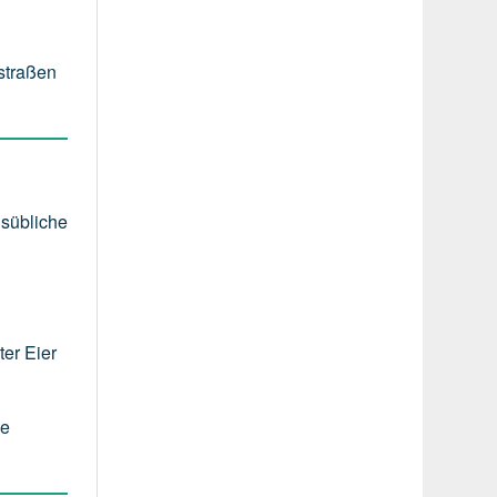
nstraßen
lsübliche
er Eier
ie