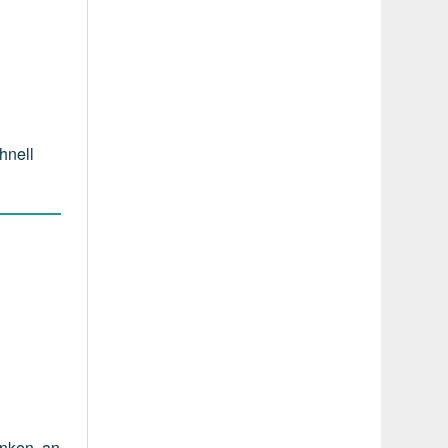
hnell
änken, an