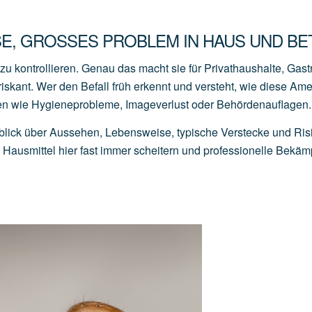
E, GROSSES PROBLEM IN HAUS UND BET
u kontrollieren. Genau das macht sie für Privathaushalte, Gas
iskant. Wer den Befall früh erkennt und versteht, wie diese Am
den wie Hygieneprobleme, Imageverlust oder Behördenauflagen.
lick über Aussehen, Lebensweise, typische Verstecke und Ris
ausmittel hier fast immer scheitern und professionelle Bekä