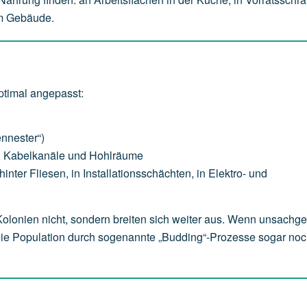
im Gebäude.
timal angepasst:
ennester“)
e, Kabelkanäle und Hohlräume
nter Fliesen, in Installationsschächten, in Elektro- und
 Kolonien nicht, sondern breiten sich weiter aus. Wenn unsach
die Population durch sogenannte „Budding“-Prozesse sogar noc