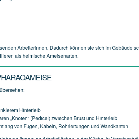
senden Arbeiterinnen. Dadurch können sie sich im Gebäude sc
ollieren als heimische Ameisenarten.
PHARAOAMEISE
 übersehen:
unklerem Hinterleib
aren „Knoten“ (Pedicel) zwischen Brust und Hinterleib
entlang von Fugen, Kabeln, Rohrleitungen und Wandkanten
 Nahrung finden: an Arbeitsflächen in der Küche, in Vorratsschr