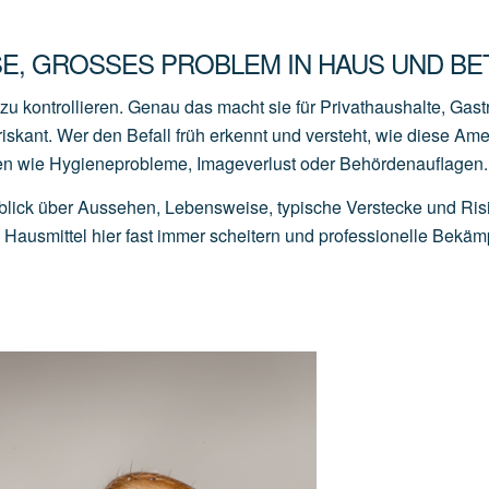
E, GROSSES PROBLEM IN HAUS UND BET
u kontrollieren. Genau das macht sie für Privathaushalte, Gas
iskant. Wer den Befall früh erkennt und versteht, wie diese Am
den wie Hygieneprobleme, Imageverlust oder Behördenauflagen.
lick über Aussehen, Lebensweise, typische Verstecke und Ris
ausmittel hier fast immer scheitern und professionelle Bekä