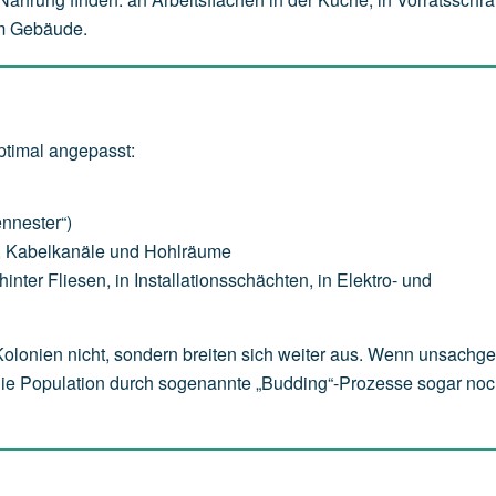
im Gebäude.
timal angepasst:
ennester“)
e, Kabelkanäle und Hohlräume
nter Fliesen, in Installationsschächten, in Elektro- und
 Kolonien nicht, sondern breiten sich weiter aus. Wenn unsach
die Population durch sogenannte „Budding“-Prozesse sogar noc