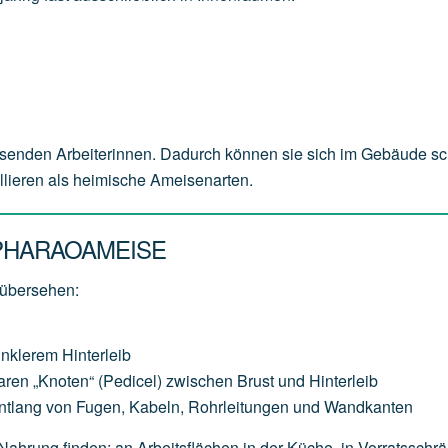
senden Arbeiterinnen. Dadurch können sie sich im Gebäude sc
ollieren als heimische Ameisenarten.
PHARAOAMEISE
 übersehen:
unklerem Hinterleib
aren „Knoten“ (Pedicel) zwischen Brust und Hinterleib
entlang von Fugen, Kabeln, Rohrleitungen und Wandkanten
 Nahrung finden: an Arbeitsflächen in der Küche, in Vorratsschr