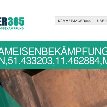
KAMMERJÄGER365
ÜBER
AMEISENBEKÄMPFUN
,51.433203,11.462884