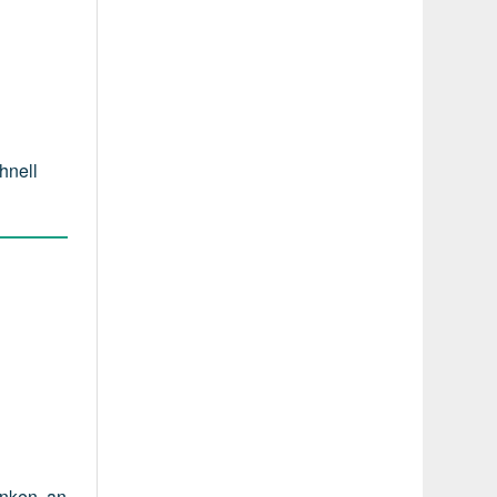
hnell
änken, an