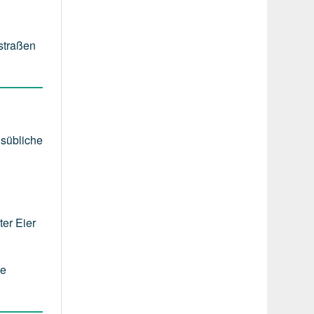
nstraßen
lsübliche
er Eier
ie