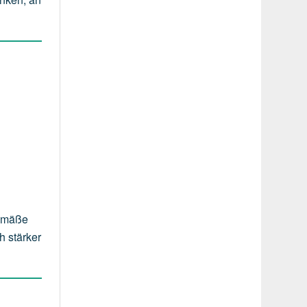
gemäße
h stärker