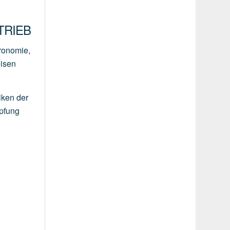
RIEB
tronomie,
eisen
iken der
mpfung