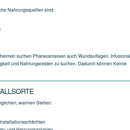
sche Nahrungsquellen sind:
)
geheimen suchen Pharaoameisen auch Wundauflagen, Infusions
sigkeit und Nahrungsresten zu suchen. Dadurch können Keime
FALLSORTE
glichen, warmen Stellen:
stallationsschächten
ktro- und Heizungsanlagen