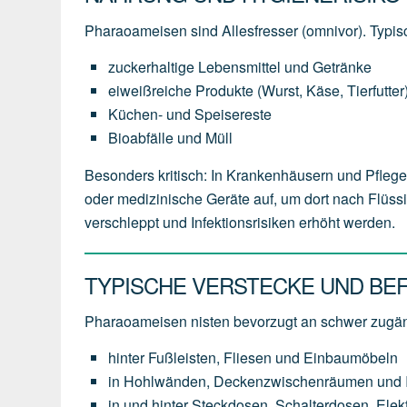
Pharaoameisen sind Allesfresser (omnivor). Typi
zuckerhaltige Lebensmittel und Getränke
eiweißreiche Produkte (Wurst, Käse, Tierfutter
Küchen- und Speisereste
Bioabfälle und Müll
Besonders kritisch: In Krankenhäusern und Pfle
oder medizinische Geräte auf, um dort nach Flüs
verschleppt und Infektionsrisiken erhöht werden.
TYPISCHE VERSTECKE UND BE
Pharaoameisen nisten bevorzugt an schwer zugän
hinter Fußleisten, Fliesen und Einbaumöbeln
in Hohlwänden, Deckenzwischenräumen und In
in und hinter Steckdosen, Schalterdosen, Ele