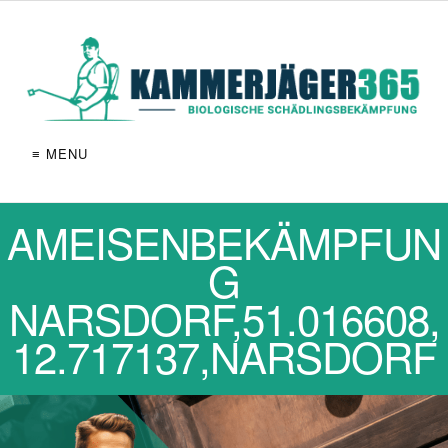
≡ MENU
AMEISENBEKÄMPFUN
G
NARSDORF,51.016608,
12.717137,NARSDORF